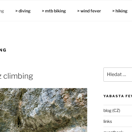
ng
> diving
> mtb biking
> wind fever
> hiking
ING
Hledat:
 climbing
YABASTA FE
blog (CZ)
links