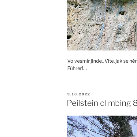
Vo vesmír jinde.. Víte, jak se 
Führer!…
PUBLIKOVÁNO
9.10.2022
Peilstein climbing 