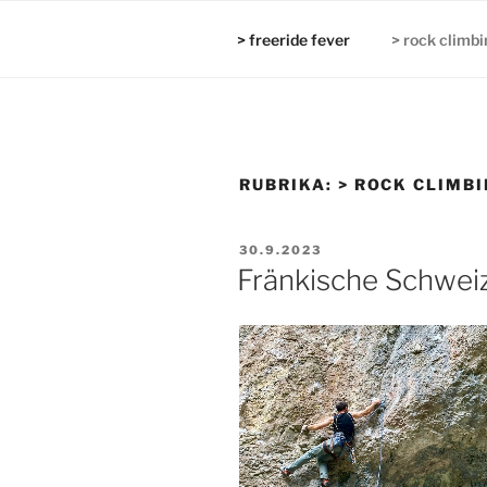
Přejít
k
> freeride fever
> rock climbi
obsahu
webu
RUBRIKA:
> ROCK CLIMB
PUBLIKOVÁNO
30.9.2023
Fränkische Schweiz