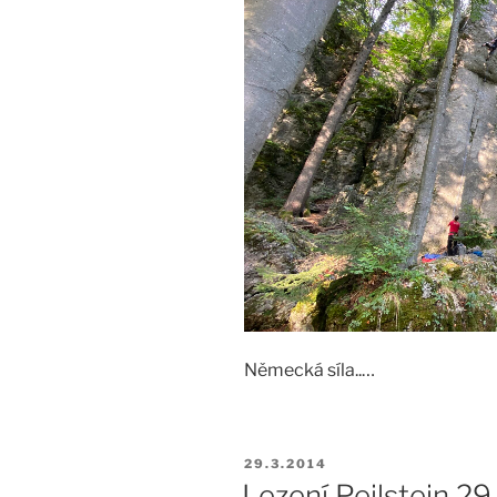
Německá síla..…
PUBLIKOVÁNO
29.3.2014
Lezení Peilstein 29