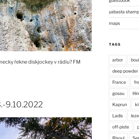
guestbook
yabasta sham
maps
TAGS
arbor
bou
německy řekne diskjockey v rádiu? FM
deep powder
France
fr
gosau
Hin
8.-9.10.2022
Kaprun
ki
Ladis
leze
off-piste
Risoul
Ser