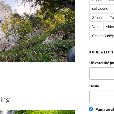
splitboard
Sölden
Ta
Vars
vide
České Buděj
PŘIHLÁSIT S
Uživatelské j
Heslo
ing
Pamatovat