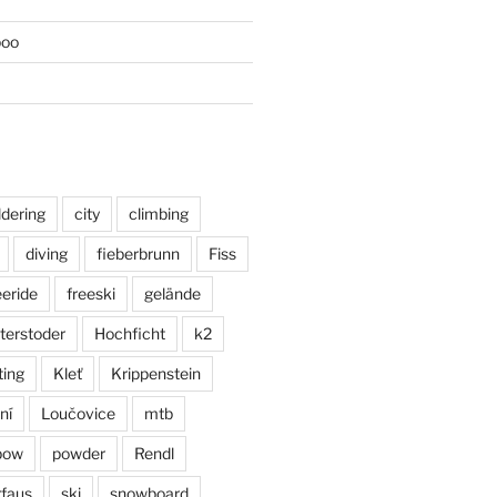
poo
ldering
city
climbing
diving
fieberbrunn
Fiss
eeride
freeski
gelände
terstoder
Hochficht
k2
ting
Kleť
Krippenstein
ní
Loučovice
mtb
pow
powder
Rendl
faus
ski
snowboard