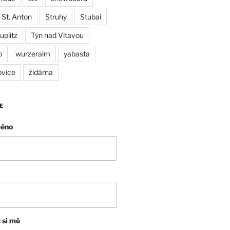
St. Anton
Struhy
Stubai
uplitz
Týn nad Vltavou
o
wurzeralm
yabasta
ovice
židárna
E
méno
 si mě