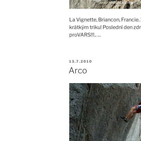
La Vignette, Briancon, Francie. 
krátkým triku! Poslední den zd
proVARS!!!.. …
PUBLIKOVÁNO
13.7.2010
Arco