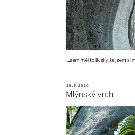
„..sem měl tolik síly, že jsem s
PUBLIKOVÁNO
29.5.2010
Mlýnský vrch