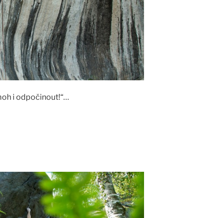
i moh i odpočinout!“…