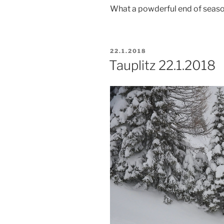
What a powderful end of seaso
PUBLIKOVÁNO
22.1.2018
Tauplitz 22.1.2018