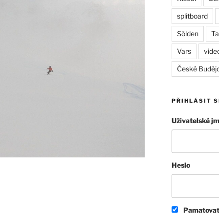
splitboard
Sölden
Ta
Vars
vide
České Buděj
PŘIHLÁSIT S
Uživatelské j
Heslo
Pamatovat