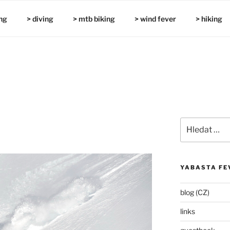
ng
> diving
> mtb biking
> wind fever
> hiking
Hledat:
YABASTA FE
blog (CZ)
links