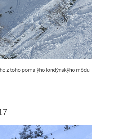
G-ho z toho pomalýho londýnskýho módu
17