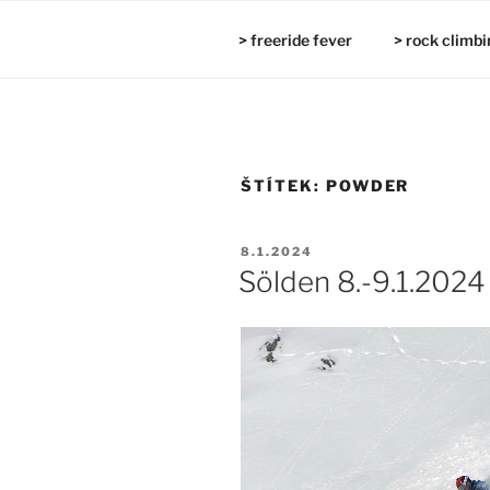
Přejít
k
> freeride fever
> rock climbi
obsahu
webu
ŠTÍTEK:
POWDER
PUBLIKOVÁNO
8.1.2024
Sölden 8.-9.1.2024