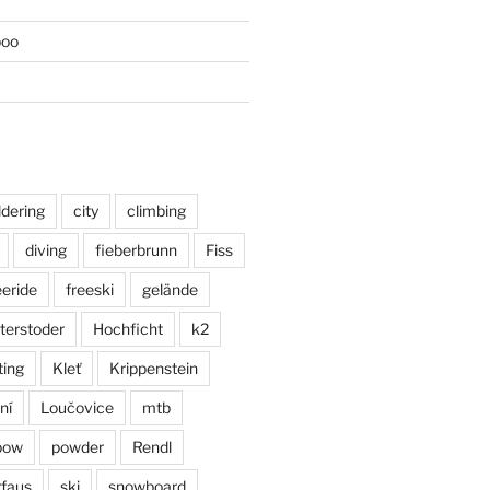
poo
ldering
city
climbing
diving
fieberbrunn
Fiss
eeride
freeski
gelände
terstoder
Hochficht
k2
ting
Kleť
Krippenstein
ní
Loučovice
mtb
pow
powder
Rendl
faus
ski
snowboard