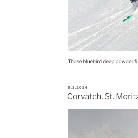
Those bluebird deep powder fir
PUBLIKOVÁNO
5.1.2024
Corvatch, St. Morit