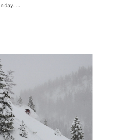
n day.. …