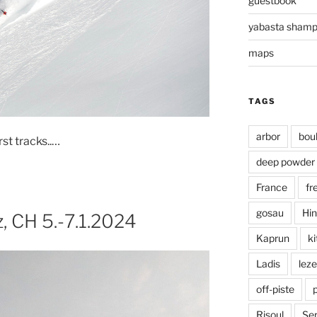
guestbook
yabasta sham
maps
TAGS
arbor
bou
st tracks..…
deep powder
France
fr
gosau
Hin
z, CH 5.-7.1.2024
Kaprun
ki
Ladis
leze
off-piste
Risoul
Ser