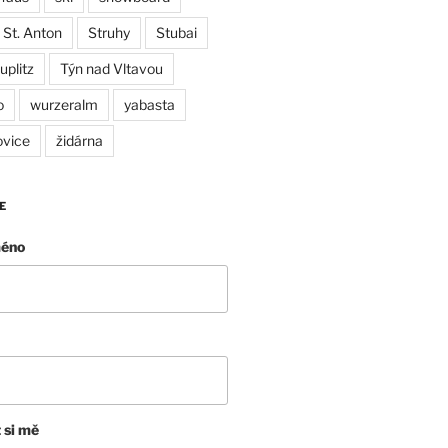
St. Anton
Struhy
Stubai
uplitz
Týn nad Vltavou
o
wurzeralm
yabasta
ovice
židárna
E
méno
 si mě