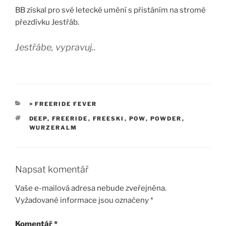
BB získal pro své letecké umění s přistáním na stromě
přezdívku Jestřáb.
Jestřábe, vypravuj..
RUBRIKY
> FREERIDE FEVER
ŠTÍTKY
DEEP
,
FREERIDE
,
FREESKI
,
POW
,
POWDER
,
WURZERALM
Napsat komentář
Vaše e-mailová adresa nebude zveřejněna.
Vyžadované informace jsou označeny
*
Komentář
*