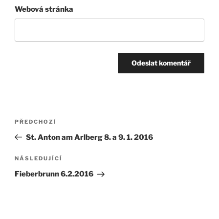
Webová stránka
Navigace
Předchozí
PŘEDCHOZÍ
pro
příspěvek
St. Anton am Arlberg 8. a 9. 1. 2016
příspěvek
Následující
NÁSLEDUJÍCÍ
příspěvek
Fieberbrunn 6.2.2016