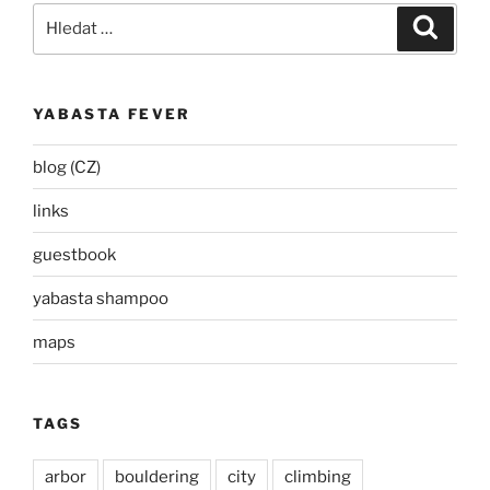
Hledat:
Hledán
YABASTA FEVER
blog (CZ)
links
guestbook
yabasta shampoo
maps
TAGS
arbor
bouldering
city
climbing