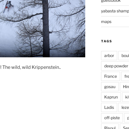
guestbook
yabasta sham
maps
TAGS
arbor
bou
deep powder
 The wild, wild Krippenstein..
France
fr
gosau
Hin
Kaprun
ki
Ladis
leze
off-piste
Risoul
Ser