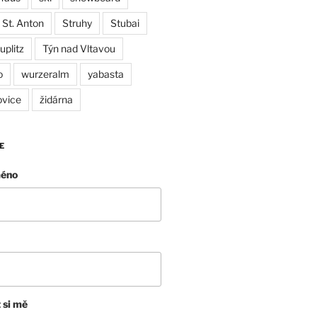
St. Anton
Struhy
Stubai
uplitz
Týn nad Vltavou
o
wurzeralm
yabasta
ovice
židárna
E
méno
 si mě