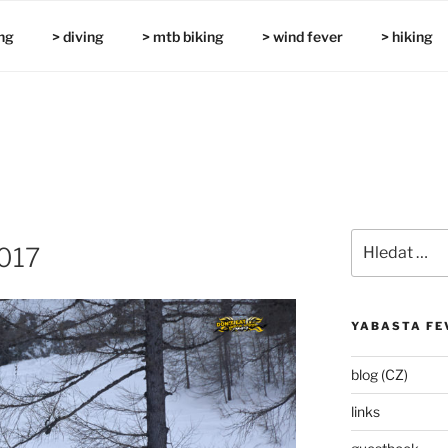
ng
> diving
> mtb biking
> wind fever
> hiking
Hledat:
2017
YABASTA FE
blog (CZ)
links