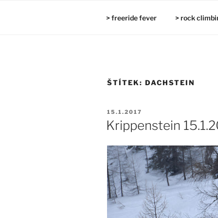
Přejít
k
> freeride fever
> rock climbi
obsahu
webu
ŠTÍTEK:
DACHSTEIN
PUBLIKOVÁNO
15.1.2017
Krippenstein 15.1.