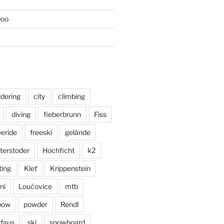
poo
ldering
city
climbing
diving
fieberbrunn
Fiss
eeride
freeski
gelände
terstoder
Hochficht
k2
ting
Kleť
Krippenstein
ní
Loučovice
mtb
pow
powder
Rendl
faus
ski
snowboard