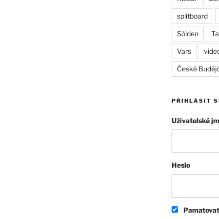
splitboard
Sölden
Ta
Vars
vide
České Buděj
PŘIHLÁSIT S
Uživatelské j
Heslo
Pamatovat