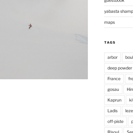
guestbook
yabasta sham
maps
TAGS
arbor
bou
deep powder
France
fr
gosau
Hin
Kaprun
ki
Ladis
leze
off-piste
Risoul
Ser