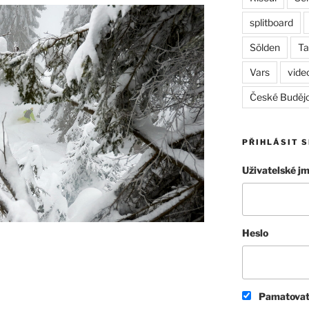
splitboard
Sölden
Ta
Vars
vide
České Buděj
PŘIHLÁSIT S
Uživatelské j
Heslo
Pamatovat