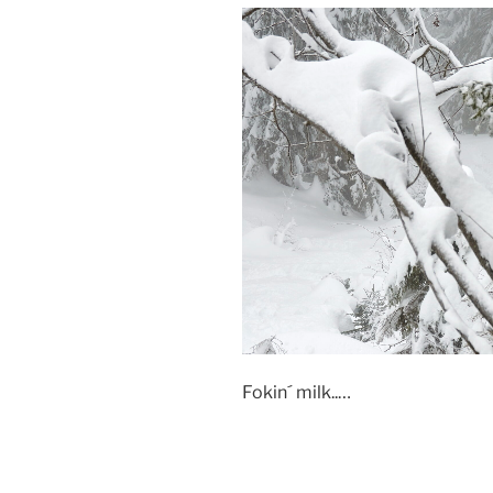
Fokin´ milk..…