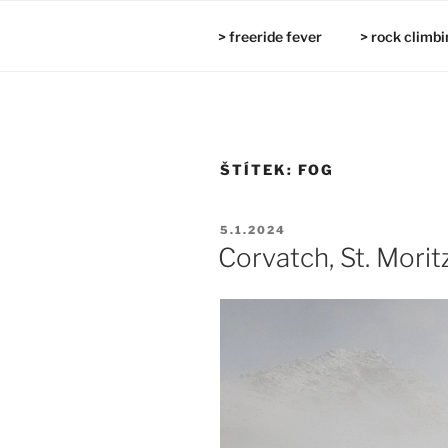
Přejít
k
> freeride fever
> rock climbi
obsahu
webu
ŠTÍTEK:
FOG
PUBLIKOVÁNO
5.1.2024
Corvatch, St. Morit