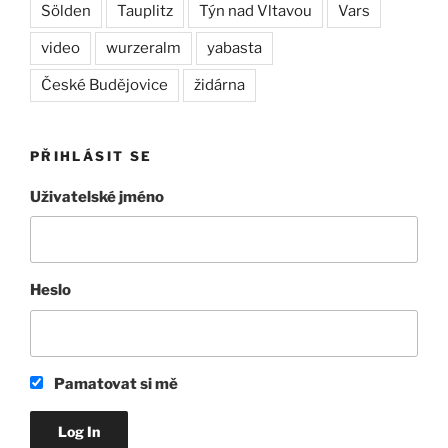
Sölden
Tauplitz
Týn nad Vltavou
Vars
video
wurzeralm
yabasta
České Budějovice
židárna
PŘIHLÁSIT SE
Uživatelské jméno
Heslo
Pamatovat si mě