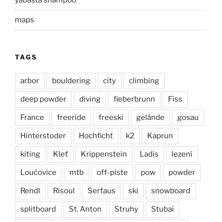
yabasta shampoo
maps
TAGS
arbor
bouldering
city
climbing
deep powder
diving
fieberbrunn
Fiss
France
freeride
freeski
gelände
gosau
Hinterstoder
Hochficht
k2
Kaprun
kiting
Kleť
Krippenstein
Ladis
lezení
Loučovice
mtb
off-piste
pow
powder
Rendl
Risoul
Serfaus
ski
snowboard
splitboard
St. Anton
Struhy
Stubai