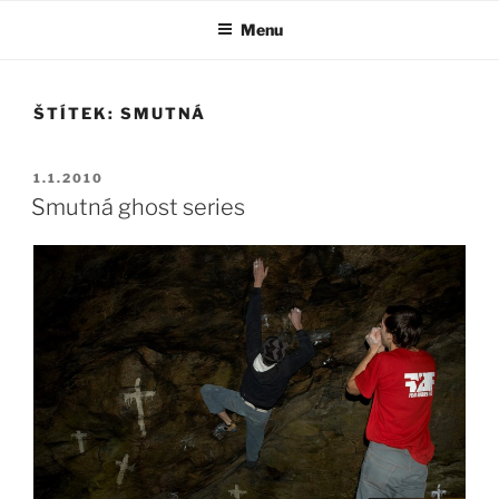
Přejít
Menu
k
obsahu
webu
ŠTÍTEK:
SMUTNÁ
PUBLIKOVÁNO
1.1.2010
Smutná ghost series