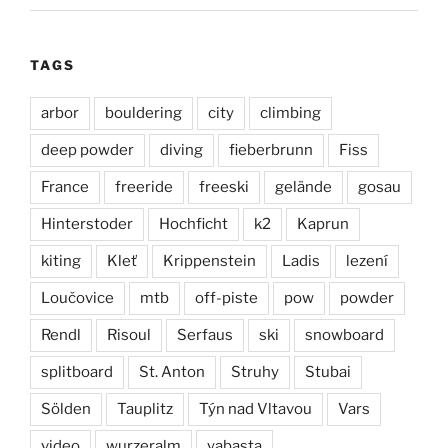
TAGS
arbor
bouldering
city
climbing
deep powder
diving
fieberbrunn
Fiss
France
freeride
freeski
gelände
gosau
Hinterstoder
Hochficht
k2
Kaprun
kiting
Kleť
Krippenstein
Ladis
lezení
Loučovice
mtb
off-piste
pow
powder
Rendl
Risoul
Serfaus
ski
snowboard
splitboard
St. Anton
Struhy
Stubai
Sölden
Tauplitz
Týn nad Vltavou
Vars
video
wurzeralm
yabasta