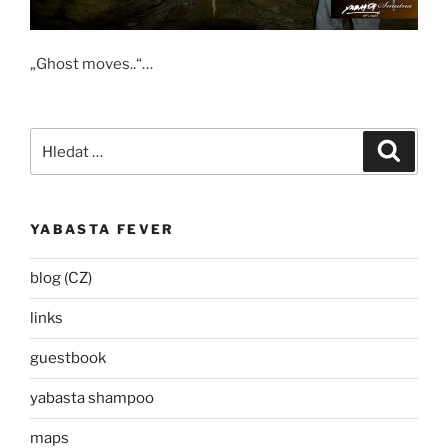
„Ghost moves..“…
Hledat:
Hledán
YABASTA FEVER
blog (CZ)
links
guestbook
yabasta shampoo
maps