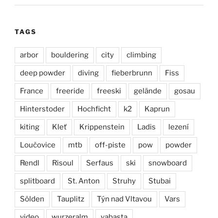
TAGS
arbor
bouldering
city
climbing
deep powder
diving
fieberbrunn
Fiss
France
freeride
freeski
gelände
gosau
Hinterstoder
Hochficht
k2
Kaprun
kiting
Kleť
Krippenstein
Ladis
lezení
Loučovice
mtb
off-piste
pow
powder
Rendl
Risoul
Serfaus
ski
snowboard
splitboard
St. Anton
Struhy
Stubai
Sölden
Tauplitz
Týn nad Vltavou
Vars
video
wurzeralm
yabasta