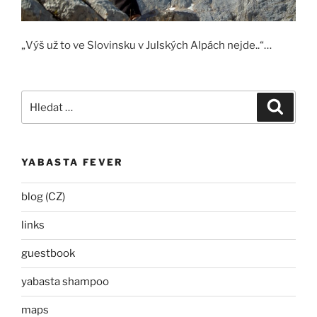
„Výš už to ve Slovinsku v Julských Alpách nejde..“…
Hledat:
Hledán
YABASTA FEVER
blog (CZ)
links
guestbook
yabasta shampoo
maps