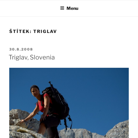
Přejít
Menu
k
obsahu
webu
ŠTÍTEK:
TRIGLAV
PUBLIKOVÁNO
30.8.2008
Triglav, Slovenia