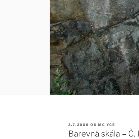
PUBLIKOVÁNO
3.7.2009
OD
MC YCE
Barevná skála – Č.