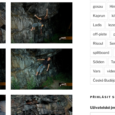
gosau
Hin
Kaprun
ki
Ladis
leze
off-piste
Risoul
Ser
splitboard
Sölden
Ta
Vars
vide
České Buděj
PŘIHLÁSIT S
Uživatelské j