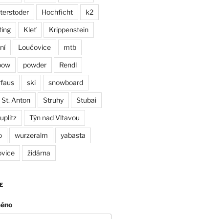
terstoder
Hochficht
k2
ting
Kleť
Krippenstein
ní
Loučovice
mtb
pow
powder
Rendl
faus
ski
snowboard
St. Anton
Struhy
Stubai
uplitz
Týn nad Vltavou
o
wurzeralm
yabasta
ovice
židárna
E
méno