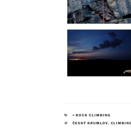
RUBRIKY
> ROCK CLIMBING
ŠTÍTKY
ČESKÝ KRUMLOV
,
CLIMBIN