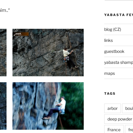
ím..“
YABASTA FE
blog (CZ)
links
guestbook
yabasta sham
maps
TAGS
arbor
bou
deep powder
France
fr