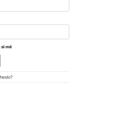
 si mě
 heslo?