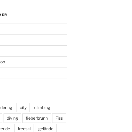
VER
poo
ldering
city
climbing
diving
fieberbrunn
Fiss
eeride
freeski
gelände