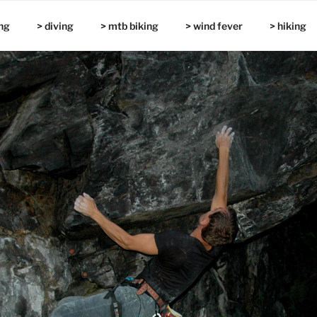
ng
> diving
> mtb biking
> wind fever
> hiking