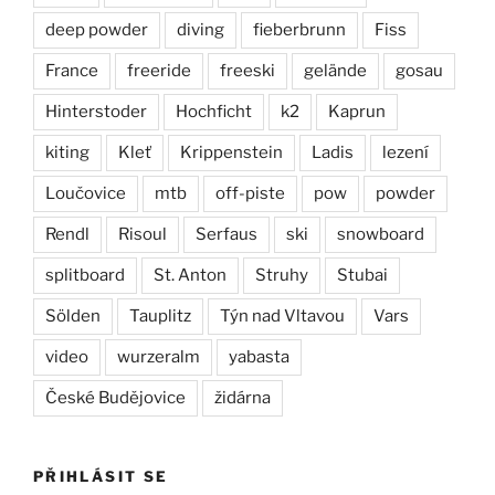
deep powder
diving
fieberbrunn
Fiss
France
freeride
freeski
gelände
gosau
Hinterstoder
Hochficht
k2
Kaprun
kiting
Kleť
Krippenstein
Ladis
lezení
Loučovice
mtb
off-piste
pow
powder
Rendl
Risoul
Serfaus
ski
snowboard
splitboard
St. Anton
Struhy
Stubai
Sölden
Tauplitz
Týn nad Vltavou
Vars
video
wurzeralm
yabasta
České Budějovice
židárna
PŘIHLÁSIT SE