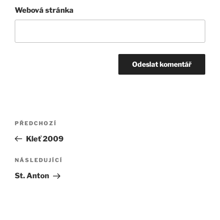
Webová stránka
Navigace
Předchozí
PŘEDCHOZÍ
pro
příspěvek
Kleť 2009
příspěvek
Následující
NÁSLEDUJÍCÍ
příspěvek
St. Anton