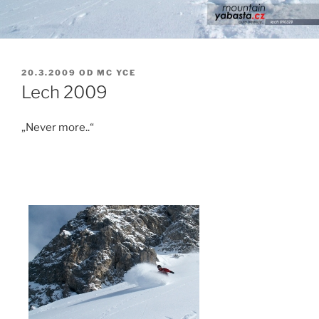
PUBLIKOVÁNO
20.3.2009
OD
MC YCE
Lech 2009
„Never more..“