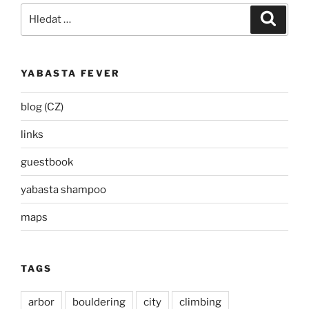
Hledat:
Hledán
YABASTA FEVER
blog (CZ)
links
guestbook
yabasta shampoo
maps
TAGS
arbor
bouldering
city
climbing