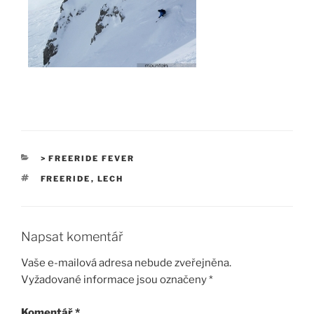
RUBRIKY
> FREERIDE FEVER
ŠTÍTKY
FREERIDE
,
LECH
Napsat komentář
Vaše e-mailová adresa nebude zveřejněna.
Vyžadované informace jsou označeny
*
Komentář
*